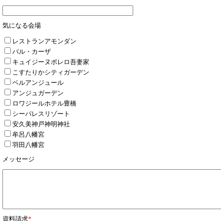
気になる会場
レストランアモンダン
バル・カーザ
キュイジーヌボレロ吾妻家
こすたりかシティガーデン
ベルアンジュール
アンジュガーデン
ロワジールホテル豊橋
シーパレスリゾート
安久美神戸神明神社
牟呂八幡宮
羽田八幡宮
メッセージ
資料請求
*