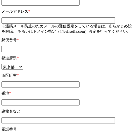
メールアドレス
*
※迷惑メール防止のためメールの受信設定をしている場合は、あらかじめ設
を解除、 あるいはドメイン指定（@bellsofia.com）設定を行ってください。
郵便番号
*
都道府県
*
市区町村
*
番地
*
建物名など
電話番号